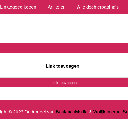
Linktegoed kopen
Artikelen
Alle dochterpagina's
Link toevoegen
Link toevoegen
ight © 2023 Onderdeel van
BaakmanMedia
&
Vrolijk Internet S